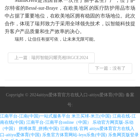
ManiKHeir是法国首家一次性丁腈手套生产厂，位于萨
尔特省的Bessé-sur-Braye，在欧美地区的医疗防护用品市场
中占据了重要地位，在欧美地区拥有稳固的市场地位。此次
合作，体现了瑞邦致力于采用全球领先技术，以智能科技提
升客户产品质量和生产效率的决心。
瑞邦，让信任有据可依，让未来无限可能。
上一篇 : 瑞邦智能闪耀亮相IRGCE2024
下一篇：没有了
Copyright © 2024aitiyu爱体育官方在线入口-aitiyu爱体育(中国) 备案
号:
江南平台-江南(中国)一站式服务平台
米兰买球-米兰(中国)
江南在线-江
南在线(中国)
江南平台-江南平台online（中国）
乐动官方网页版-乐动
（中国）
拼搏体育_拼搏(中国)
江南在线-官网
aitiyu爱体育官方在线入
口-aitiyu爱体育(中国)
乐鱼官方体育网站-leyu乐鱼(中国)
乐鱼网页版登录