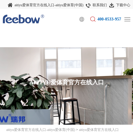
aitiyu爱体育官方在线入口-aitiyu爱体育(中国)
联系我们
下载中心
aitiyu爱体育官方在线入口
400-0533-957
AITIYU爱体育官方在线入口
aitiyu爱体育官方在线入口-aitiyu爱体育(中国)
>
aitiyu爱体育官方在线入口